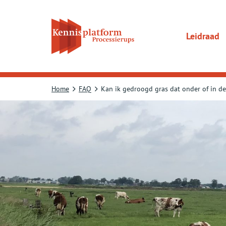
Direct
naar
content
gaan
Leidraad
Home
FAQ
Kan ik gedroogd gras dat onder of in d