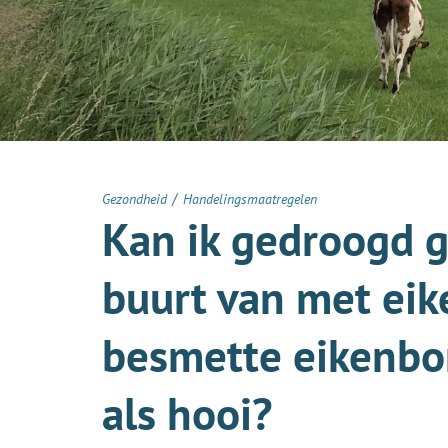
/
Gezondheid
Handelingsmaatregelen
Kan ik gedroogd g
buurt van met ei
besmette eikenbo
als hooi?