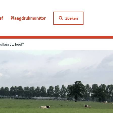
ef
Plaagdrukmonitor
Zoeken
uiken als hooi?