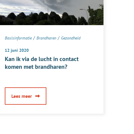
/
/
Basisinformatie
Brandharen
Gezondheid
12 juni 2020
Kan ik via de lucht in contact
komen met brandharen?
over
Lees meer
Kan
ik
via
de
lucht