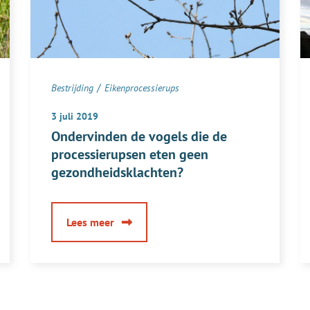
/
Bestrijding
Eikenprocessierups
3 juli 2019
Ondervinden de vogels die de
processierupsen eten geen
gezondheidsklachten?
over
Lees meer
Ondervinden
de
vogels
die
de