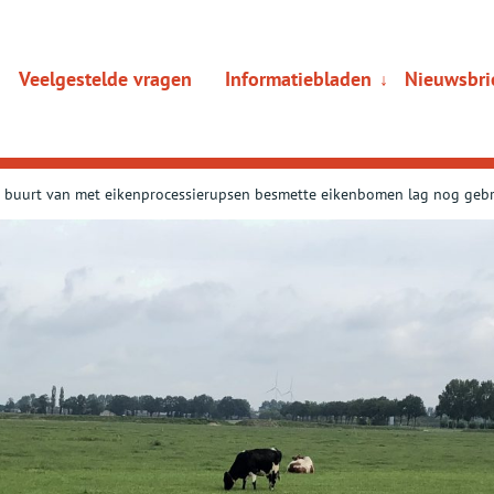
Veelgestelde vragen
Informatiebladen
Nieuwsbri
Sub
↓
menu
e buurt van met eikenprocessierupsen besmette eikenbomen lag nog gebr