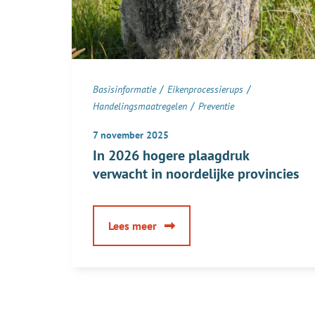
/
/
Basisinformatie
Eikenprocessierups
/
Handelingsmaatregelen
Preventie
7 november 2025
In 2026 hogere plaagdruk
verwacht in noordelijke provincies
over
Lees meer
In
2026
hogere
plaagdruk
verwacht