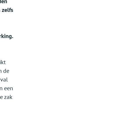
den
 zelfs
rking.
ikt
n de
val
in een
e zak