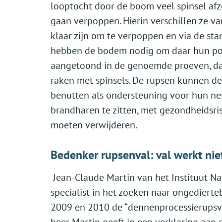
looptocht door de boom veel spinsel afze
gaan verpoppen. Hierin verschillen ze v
klaar zijn om te verpoppen en via de st
hebben de bodem nodig om daar hun popn
aangetoond in de genoemde proeven, dat
raken met spinsels. De rupsen kunnen d
benutten als ondersteuning voor hun nes
brandharen te zitten, met gezondheidsrisi
moeten verwijderen.
Bede
nker rupsenval: val werkt ni
Jean-Claude Martin van het Instituut N
specialist in het zoeken naar ongedierte
2009 en 2010 de “dennenprocessierupsval