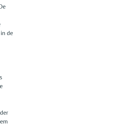
 De
e
in de
s
de
nder
dem