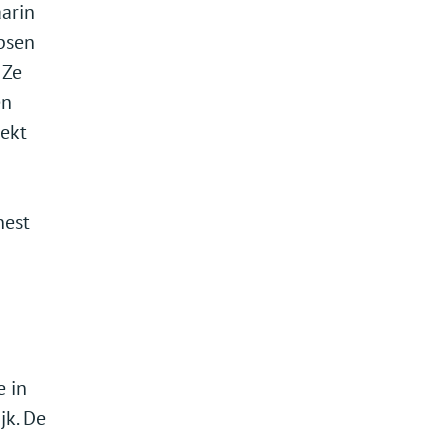
aarin
psen
 Ze
en
dekt
nest
e in
jk. De