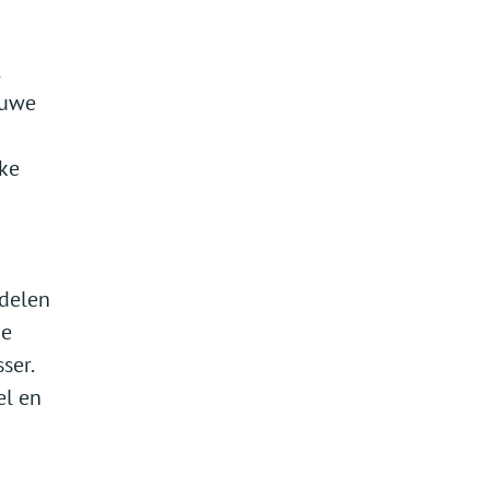
t
euwe
jke
ddelen
de
ser.
el en