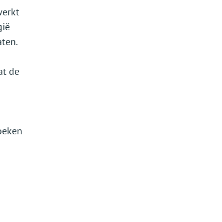
werkt
gië
aten.
at de
zoeken