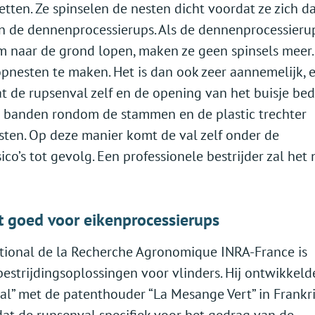
tten. Ze spinselen de nesten dicht voordat ze zich d
an de dennenprocessierups. Als de dennenprocessieru
am naar de grond lopen, maken ze geen spinsels meer.
esten te maken. Het is dan ook zeer aannemelijk, 
 de rupsenval zelf en de opening van het buisje be
e banden rondom de stammen en de plastic trechter
ten. Op deze manier komt de val zelf onder de
co’s tot gevolg. Een professionele bestrijder zal het 
et goed voor eikenprocessierups
ational de la Recherche Agronomique INRA-France is
bestrijdingsoplossingen voor vlinders. Hij ontwikkeld
” met de patenthouder “La Mesange Vert” in Frankri