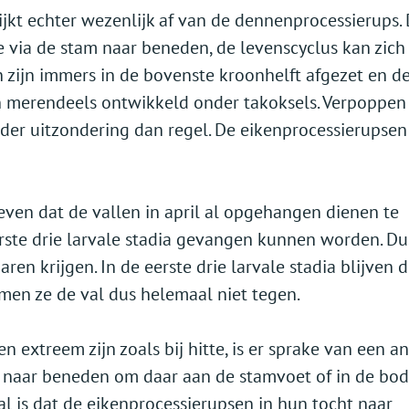
jkt echter wezenlijk af van de dennenprocessierups.
ie via de stam naar beneden, de levenscyclus kan zich
 zijn immers in de bovenste kroonhelft afgezet en d
 merendeels ontwikkeld onder takoksels. Verpoppen 
der uitzondering dan regel. De eikenprocessierupsen
ven dat de vallen in april al opgehangen dienen te
rste drie larvale stadia gevangen kunnen worden. Du
en krijgen. In de eerste drie larvale stadia blijven 
en ze de val dus helemaal niet tegen.
 extreem zijn zoals bij hitte, is er sprake van een a
m naar beneden om daar aan de stamvoet of in de bo
al is dat de eikenprocessierupsen in hun tocht naar