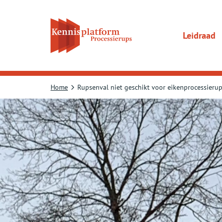
Direct
naar
content
gaan
Leidraad
Home
Rupsenval niet geschikt voor eikenprocessieru