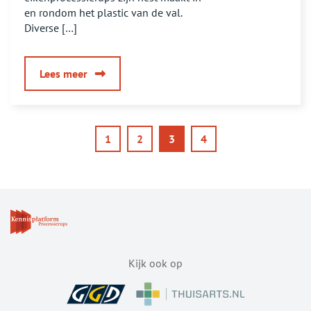
en rondom het plastic van de val.
Diverse […]
over
Lees meer
Rupsenval
niet
geschikt
Pagination
Pagina
Pagina
Pagina
Pagina
1
2
3
4
voor
eikenprocessierups
Kijk ook op