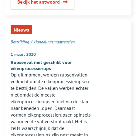
van
Bekijk het antwoord
Komen
Eikenprocessierupsen
ook
Nieuws
elders
voor?
/
Bestrijding
Handelingsmaatregelen
1 maart 2020
Rupsenval niet geschikt voor
eikenprocessierups
Op dit moment worden rupsenvallen
verkocht om de eikenprocessierupsen
te bestrijden. De vallen werken echter
niet omdat de meeste
eikenprocessierupsen niet via de stam
naar beneden lopen. Daarnaast
vormen eikenprocessierupsen spinsels
waarmee de val verstopt raakt. Het is
zelfs waarschijnlijk dat de
eikenprocessierups zijn nest maakt in