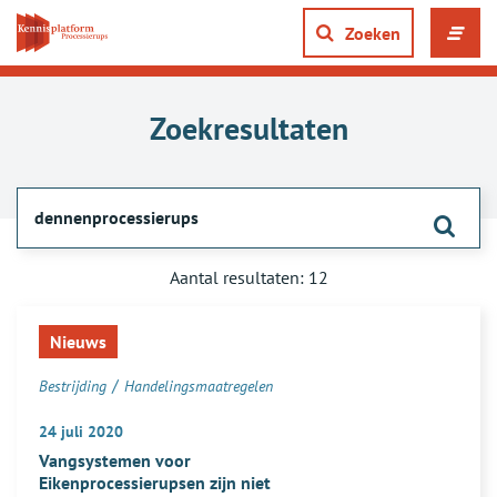
Direct
naar
Zoeken
Men
content
ope
gaan
of
slui
Zoekresultaten
Zoek
Zoekresultaten
Aantal resultaten: 12
Een
voor:
lijst
Nieuws
dennenprocessierups
van
/
Bestrijding
Handelingsmaatregelen
zoekresultaten
24 juli 2020
Vangsystemen voor
Eikenprocessierupsen zijn niet