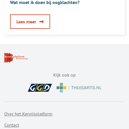
Wat moet ik doen bij oogklachten?
over
Lees meer
Wat
moet
ik
doen
bij
oogklachten?
Kijk ook op
Over het Kennisplatform
Contact