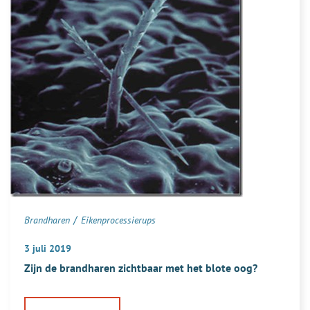
met
eikenprocessierupsen
betreden?
/
Brandharen
Eikenprocessierups
3 juli 2019
Zijn de brandharen zichtbaar met het blote oog?