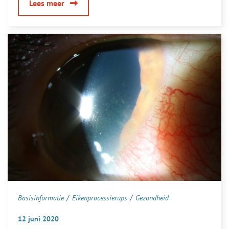
over
Lees meer
Zijn
de
brandharen
zichtbaar
met
het
blote
oog?
/
/
Basisinformatie
Eikenprocessierups
Gezondheid
12 juni 2020