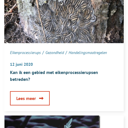
/
/
Eikenprocessierups
Gezondheid
Handelingsmaatregelen
12 juni 2020
Kan ik een gebied met eikenprocessierupsen
betreden?
over
Lees meer
Kan
ik
een
gebied