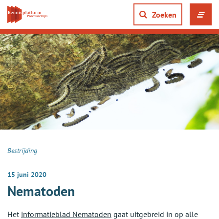
Direct
naar
Zoeken
Men
content
ope
gaan
of
slui
Bestrijding
15 juni 2020
Nematoden
Het
informatieblad Nematoden
gaat uitgebreid in op alle