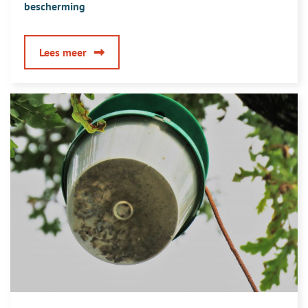
bescherming
over
Lees meer
Werkgevers:
verantwoordelijk
voor
persoonlijke
bescherming