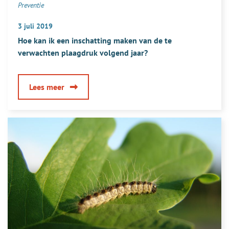
Preventie
3 juli 2019
Hoe kan ik een inschatting maken van de te
verwachten plaagdruk volgend jaar?
over
Lees meer
Hoe
kan
ik
een
inschatting
maken
van
de
te
verwachten
plaagdruk