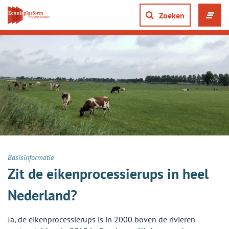
Direct
naar
Zoeken
Men
content
ope
gaan
of
slui
Basisinformatie
Zit de eikenprocessierups in heel
Nederland?
Ja, de eikenprocessierups is in 2000 boven de rivieren