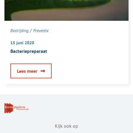
volgend
jaar?
/
Bestrijding
Preventie
15 juni 2020
Bacteriepreparaat
over
Lees meer
Bacteriepreparaat
Kijk ook op