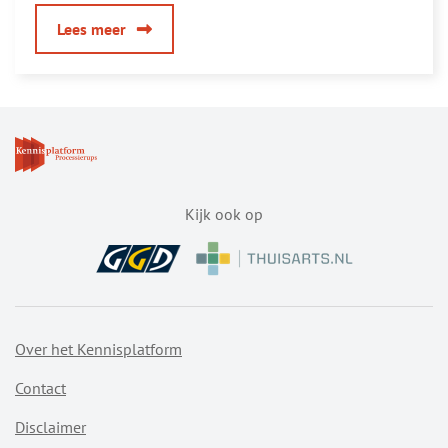
over
Lees meer
Balans
2020:
minder
overlast
dan
vorig
jaar
Kijk ook op
Over het Kennisplatform
Contact
Disclaimer