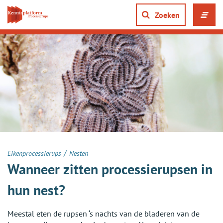
Direct
naar
Zoeken
Men
content
ope
gaan
of
slui
/
Eikenprocessierups
Nesten
Wanneer zitten processierupsen in
hun nest?
Meestal eten de rupsen ‘s nachts van de bladeren van de