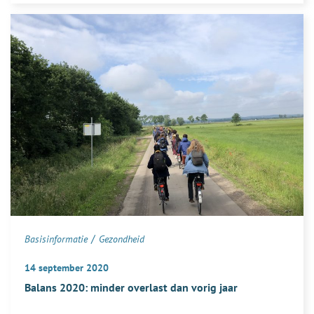
ik
aaltjes
zelf
kopen
en
inzetten
voor
bestrijding?
/
Basisinformatie
Gezondheid
14 september 2020
Balans 2020: minder overlast dan vorig jaar