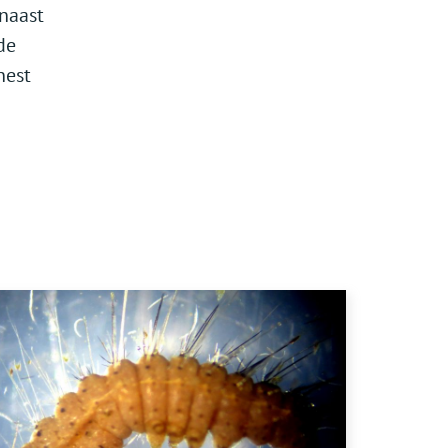
naast
de
nest