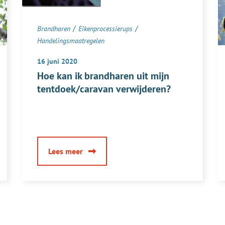
/
/
Brandharen
Eikenprocessierups
Handelingsmaatregelen
16 juni 2020
Hoe kan ik brandharen uit mijn
tentdoek/caravan verwijderen?
over
Lees meer
Hoe
kan
ik
brandharen
uit
mijn