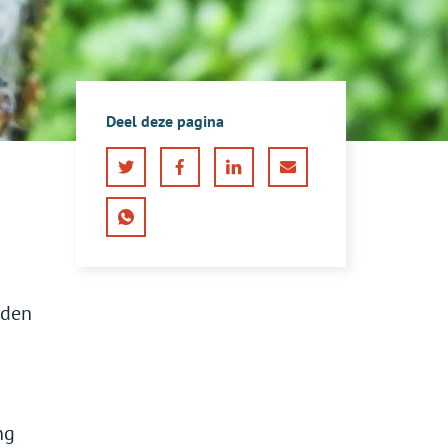
Deel deze pagina
Twitter
Facebook
LinkedIn
E-
mail
WhatsApp
rden
ng