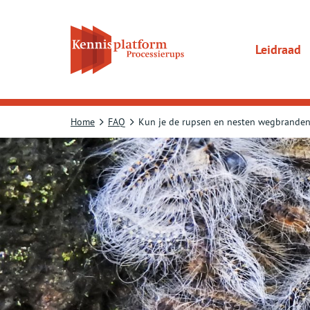
Direct
naar
content
gaan
Leidraad
Home
FAQ
Kun je de rupsen en nesten wegbrande