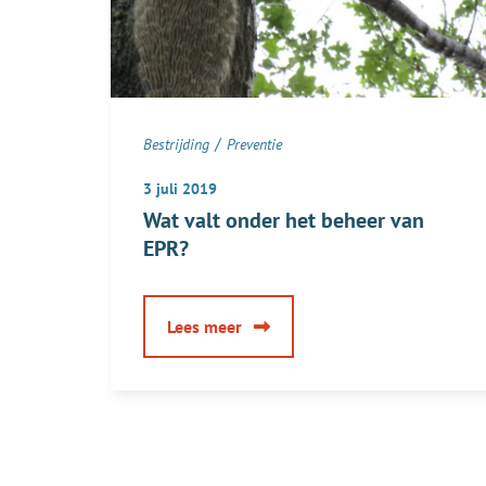
/
Bestrijding
Preventie
3 juli 2019
Wat valt onder het beheer van
EPR?
over
Lees meer
Wat
valt
onder
het
beheer
van