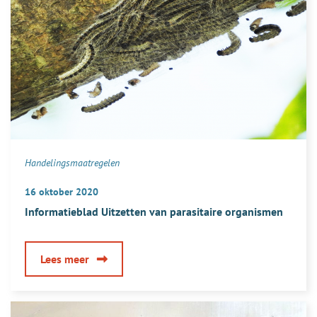
de
brandharen?
Handelingsmaatregelen
16 oktober 2020
Informatieblad Uitzetten van parasitaire organismen
over
Lees meer
Informatieblad
Uitzetten
van