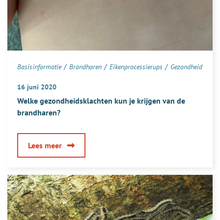
/
/
/
Basisinformatie
Brandharen
Eikenprocessierups
Gezondheid
16 juni 2020
Welke gezondheidsklachten kun je krijgen van de
brandharen?
over
Lees meer
Welke
gezondheidsklachten
kun
je
krijgen
van