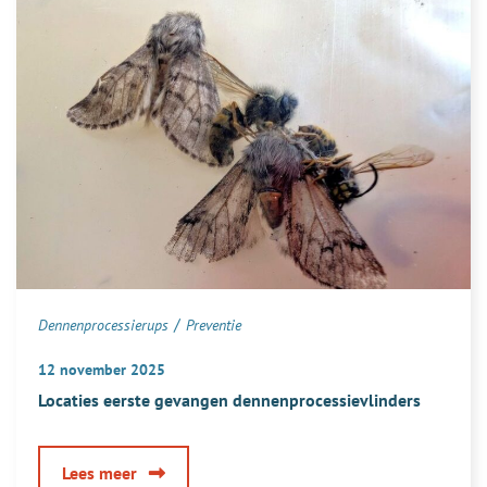
parasitaire
organismen
/
Dennenprocessierups
Preventie
12 november 2025
Locaties eerste gevangen dennenprocessievlinders
over
Lees meer