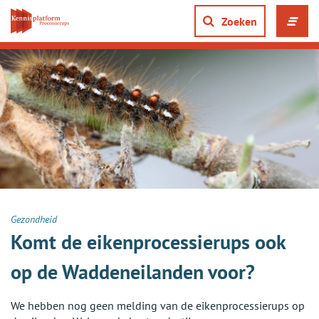
Direct
naar
Zoeken
Men
content
ope
gaan
of
slui
Gezondheid
Komt de eikenprocessierups ook
op de Waddeneilanden voor?
We hebben nog geen melding van de eikenprocessierups op