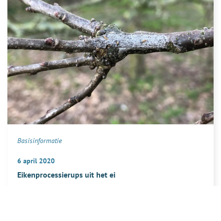
allemaal
dode
rupsen
te
zitten.
Hoe
kan
dat?
Basisinformatie
6 april 2020
Eikenprocessierups uit het ei
over
Lees meer
Eikenprocessierups