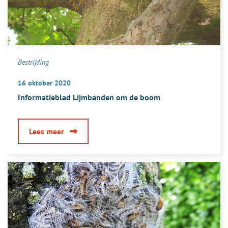
Bestrijding
16 oktober 2020
Informatieblad Lijmbanden om de boom
over
Lees meer
Informatieblad
Lijmbanden
om
de
boom