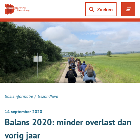
Direct
naar
Zoeken
Men
content
ope
gaan
of
slui
/
Basisinformatie
Gezondheid
14 september 2020
Balans 2020: minder overlast dan
vorig jaar