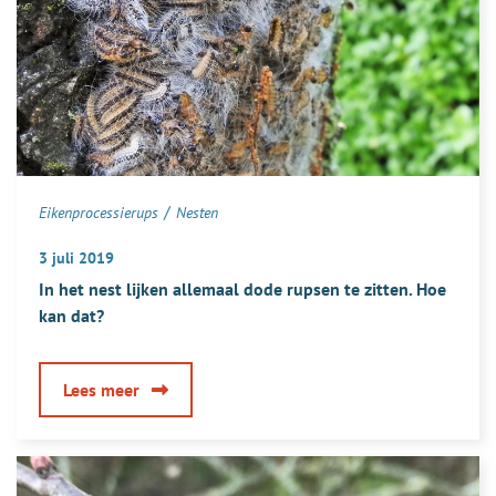
/
Eikenprocessierups
Nesten
3 juli 2019
In het nest lijken allemaal dode rupsen te zitten. Hoe
kan dat?
over
Lees meer
In
het
nest
lijken