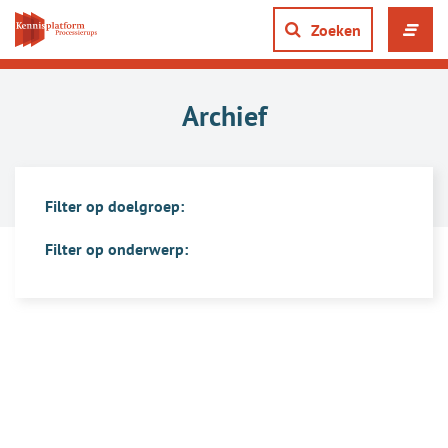
Direct
naar
Zoeken
Men
content
ope
gaan
of
slui
Archief
Filter op doelgroep:
Filter op onderwerp:
Overzicht
van
artikelen