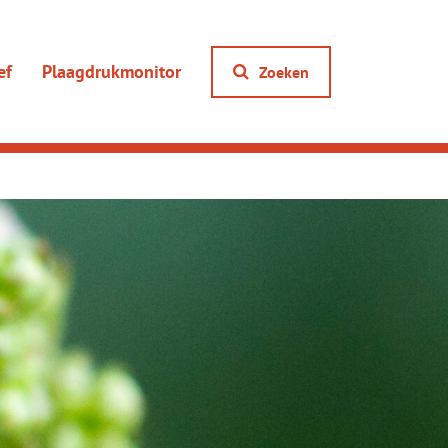
ef
Plaagdrukmonitor
Zoeken