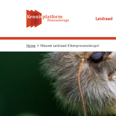
Direct
naar
content
gaan
Leidraad
Home
Nieuwe Leidraad Eikenprocessierups!