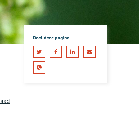
Deel deze pagina
Twitter
Facebook
LinkedIn
E-
mail
WhatsApp
raad