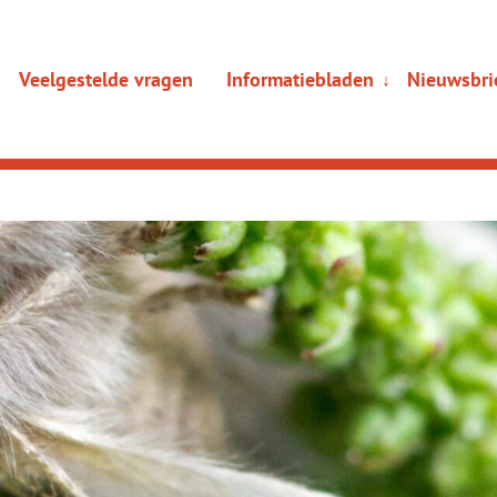
Veelgestelde vragen
Informatiebladen
Nieuwsbri
Sub
↓
menu