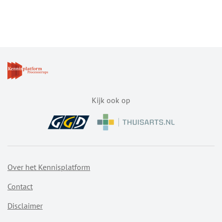
over
Lees meer
Eikenprocessierups
heeft
vroeg
brandharen
Kijk ook op
Over het Kennisplatform
Contact
Disclaimer