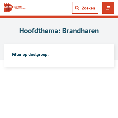
Direct
naar
Zoeken
Men
content
ope
gaan
of
slui
Hoofdthema:
Brandharen
Filter op doelgroep:
Overzicht
van
artikelen