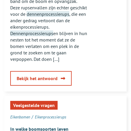
band om de boom en opvangzak.
Deze rupsenvallen zijn echter geschikt
voor de
dennenprocessierups
, die een
ander gedrag vertoont dan de
eikenprocessierups.
Dennenprocessierups
en blijven in hun
nesten tot het moment dat ze de
bomen verlaten om een plek in de
grond te zoeken om te gaan
verpoppen. Dat doen […]
van
Bekijk het antwoord
Bent
u
bekend
Veelgestelde vragen
met
een
/
Eikenbomen
Eikenprocessierups
Franse
bestrijdingsmethode,
In welke boomsoorten leven