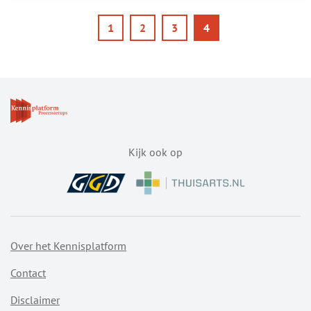
ik
Pagination
Pagina
Pagina
Pagina
Pagina
1
2
3
4
een
nest
van
de
processierups?
Kijk ook op
Over het Kennisplatform
Contact
Disclaimer