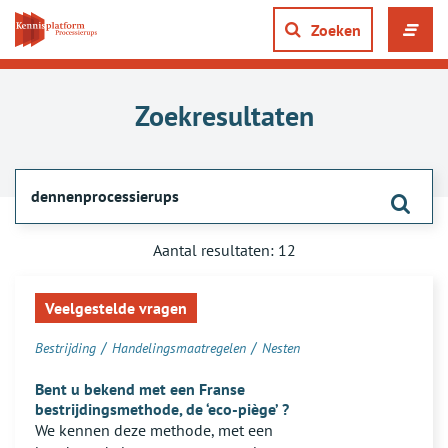
Direct
naar
Zoeken
Men
content
ope
gaan
of
slui
Zoekresultaten
Zoek
Zoekresultaten
Aantal resultaten: 12
Een
voor:
lijst
Veelgestelde vragen
dennenprocessierups
van
/
/
Bestrijding
Handelingsmaatregelen
Nesten
zoekresultaten
Bent u bekend met een Franse
bestrijdingsmethode, de ‘eco-piège’ ?
We kennen deze methode, met een