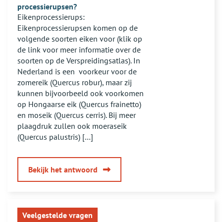
de
processierupsen?
Eikenprocessierups:
‘eco-
Eikenprocessierupsen komen op de
piège’
volgende soorten eiken voor (klik op
?
de link voor meer informatie over de
soorten op de Verspreidingsatlas). In
Nederland is een voorkeur voor de
zomereik (Quercus robur), maar zij
kunnen bijvoorbeeld ook voorkomen
op Hongaarse eik (Quercus frainetto)
en moseik (Quercus cerris). Bij meer
plaagdruk zullen ook moeraseik
(Quercus palustris) […]
van
Bekijk het antwoord
In
welke
boomsoorten
Veelgestelde vragen
leven